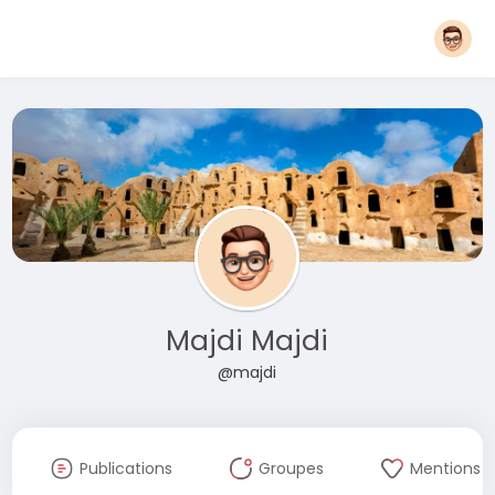
Majdi Majdi
@majdi
Publications
Groupes
Mentions J