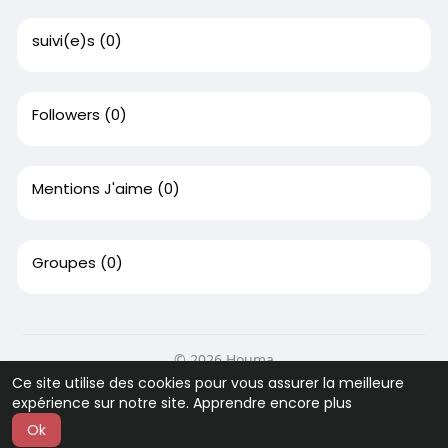
suivi(e)s
(0)
Followers
(0)
Mentions J'aime
(0)
Groupes
(0)
© 2026 Houma
Ce site utilise des cookies pour vous assurer la meilleure
Accueil
A Propos
Contactez-nous
expérience sur notre site.
Apprendre encore plus
Politique de confidentialité
Conditions d'utilisation
Ok
Langue