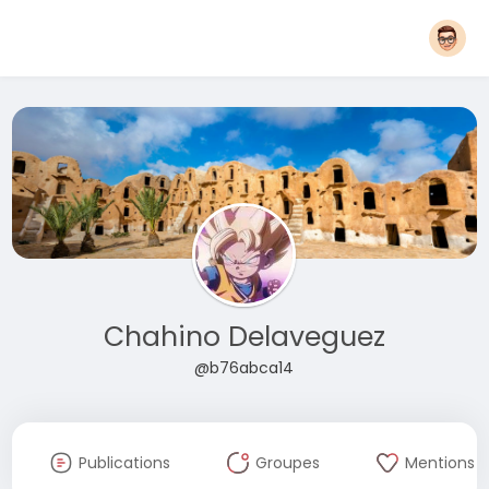
Chahino Delaveguez
@b76abca14
Publications
Groupes
Mentions J