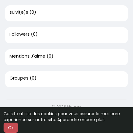
suivi(e)s
(0)
Followers
(0)
Mentions J'aime
(0)
Groupes
(0)
© 2026 Houma
Ce site utilise des cookies pour vous assurer la meilleure
Accueil
A Propos
Contactez-nous
expérience sur notre site.
Apprendre encore plus
Politique de confidentialité
Conditions d'utilisation
Ok
Langue