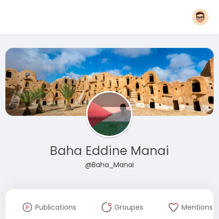
Baha Eddine Manai
@Baha_Manai
Publications
Groupes
Mentions J