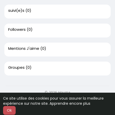
suivi(e)s
(0)
Followers
(0)
Mentions J'aime
(0)
Groupes
(0)
© 2026 Houma
Ce site utilise des cookies pour vous assurer la meilleure
Accueil
A Propos
Contactez-nous
expérience sur notre site.
Apprendre encore plus
Politique de confidentialité
Conditions d'utilisation
Ok
Langue