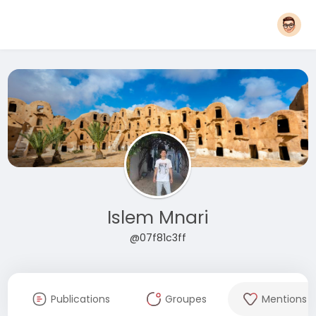
Islem Mnari
@07f81c3ff
Publications
Groupes
Mentions J