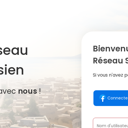
éseau
Bienven
Réseau S
sien
Si vous n'avez
avec
nous
!
Connecte