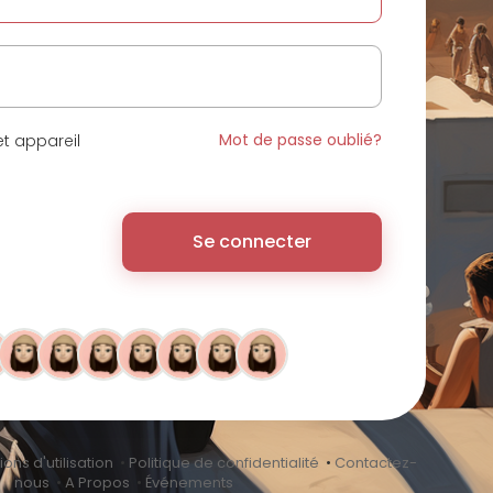
Mot de passe oublié?
t appareil
Se connecter
ons d'utilisation
•
Politique de confidentialité
•
Contactez-
nous
•
A Propos
•
Événements