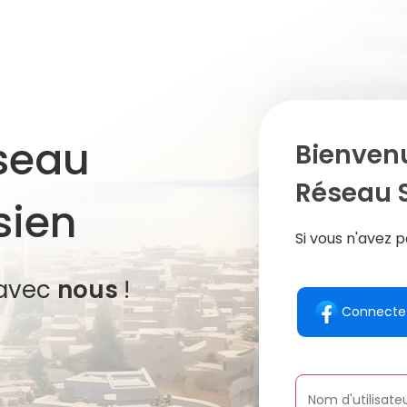
éseau
Bienven
Réseau S
sien
Si vous n'avez
avec
nous
!
Connecte