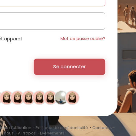
Mot de passe oublié?
t appareil
Se connecter
ons d'utilisation
•
Politique de confidentialité
•
Contactez-
nous
•
A Propos
•
Événements