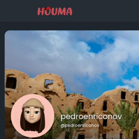
pedroenriconov
@pedroenriconov